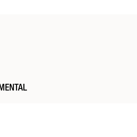
 résistance et leurs caractéristiques naturelles.
MENTAL
age des savoir-faire de la région Auvergne Rhône-Alpes, notamment réputée po