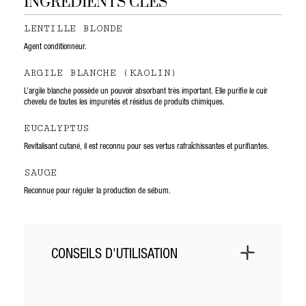
INGRÉDIENTS CLÉS
LENTILLE BLONDE
Agent conditionneur.
ARGILE BLANCHE (KAOLIN)
L’argile blanche possède un pouvoir absorbant très important. Elle purifie le cuir
chevelu de toutes les impuretés et résidus de produits chimiques.
EUCALYPTUS
Revitalisant cutané, il est reconnu pour ses vertus rafraîchissantes et purifiantes.
SAUGE
Reconnue pour réguler la production de sébum.
CONSEILS D'UTILISATION
Avec le flacon applicateur :
1. Verser de l’eau dans votre flacon applicateur