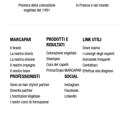
Pioniera della colorazione
In Francia e nel mondo
vegetale dal 1991
PRODOTTI E
MARCAPAR
LINK UTILI
RISULTATI
Il brand
Dove siamo
Colorazione vegetale
La nostra storia
I consigli degli esperti
Shampoo
La nostra visione
Domande frequenti
Cura dei capelli
Il nostro impegno
Contattaci
Prima/Dopo MARCAPAR
Il nostro team
Effettua una diagnosi
PROFESSIONISTI
SOCIAL
Sono un hair stylist partner
Instagram
Diventa partner
Facebook
L’Institution Végétale
LinkedIn
I nostri corsi di formazione