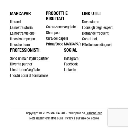
PRODOTTI E
MARCAPAR
LINK UTILI
RISULTATI
Il brand
Dove siamo
Colorazione vegetale
La nostra storia
I consigli degli esperti
Shampoo
La nostra visione
Domande frequenti
Cura dei capelli
Il nostro impegno
Contattaci
Prima/Dopo MARCAPAR
Il nostro team
Effettua una diagnosi
PROFESSIONISTI
SOCIAL
Sono un hair stylist partner
Instagram
Diventa partner
Facebook
L’Institution Végétale
LinkedIn
I nostri corsi di formazione
Copyright © 2025 MARCAPAR - Sviluppato da
LesBonsTech
Note legali
Informativa sulla Privacy e sull’uso dei cookie