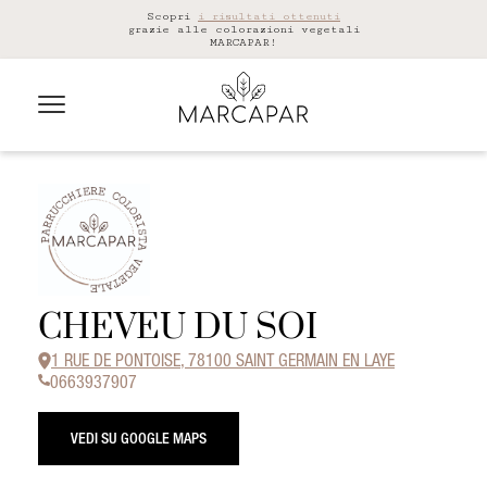
Scopri
i risultati ottenuti
grazie alle colorazioni vegetali
MARCAPAR!
CHEVEU DU SOI
1 RUE DE PONTOISE, 78100 SAINT GERMAIN EN LAYE
0663937907
VEDI SU GOOGLE MAPS