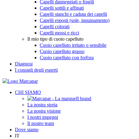
Capelli danneggiati o fragili
Capelli sottili e affinati
Capelli stanchi e caduta dei capelli
Capelli esposti (sole, inquinamento)
Capelli colorati
Capelli mossi e ricci
Il mio tipo di cuoio capelluto
Cuoio capelluto irritato o sensibile
Cuoio capelluto grasso
Cuoio capelluto con forfora
Diagnosi
I consigli degli esperti
CHI SIAMO
Il brand
La nostra storia
La nostra visione
I nostri impegni
Il nostro team
Dove siamo
IT