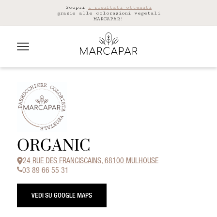
Scopri
i risultati ottenuti
grazie alle colorazioni vegetali
MARCAPAR!
ORGANIC
24 RUE DES FRANCISCAINS, 68100 MULHOUSE
03 89 66 55 31
VEDI SU GOOGLE MAPS