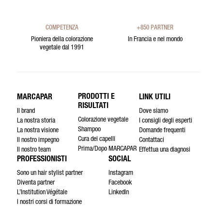
COMPETENZA
+850 PARTNER
Pioniera della colorazione
In Francia e nel mondo
vegetale dal 1991
PRODOTTI E
MARCAPAR
LINK UTILI
RISULTATI
Il brand
Dove siamo
Colorazione vegetale
La nostra storia
I consigli degli esperti
Shampoo
La nostra visione
Domande frequenti
Cura dei capelli
Il nostro impegno
Contattaci
Prima/Dopo MARCAPAR
Il nostro team
Effettua una diagnosi
PROFESSIONISTI
SOCIAL
Sono un hair stylist partner
Instagram
Diventa partner
Facebook
L’Institution Végétale
LinkedIn
I nostri corsi di formazione