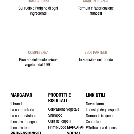
TRASPARENZA
MADE IN FRANCE
Sul ruolo e l’origine di ogni
Formula e fabbricazione
ingrediente
francesi
COMPETENZA
+850 PARTNER
Pioniera della colorazione
In Francia e nel mondo
vegetale dal 1991
PRODOTTI E
MARCAPAR
LINK UTILI
RISULTATI
Il brand
Dove siamo
Colorazione vegetale
La nostra storia
I consigli degli esperti
Shampoo
La nostra visione
Domande frequenti
Cura dei capelli
Il nostro impegno
Contattaci
Prima/Dopo MARCAPAR
Il nostro team
Effettua una diagnosi