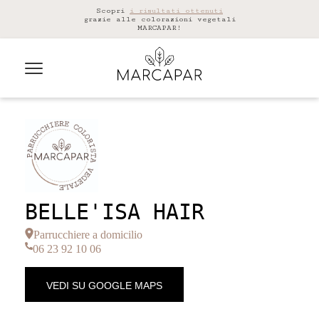
Scopri
i risultati ottenuti
grazie alle colorazioni vegetali
MARCAPAR!
BELLE'ISA HAIR
Parrucchiere a domicilio
06 23 92 10 06
VEDI SU GOOGLE MAPS