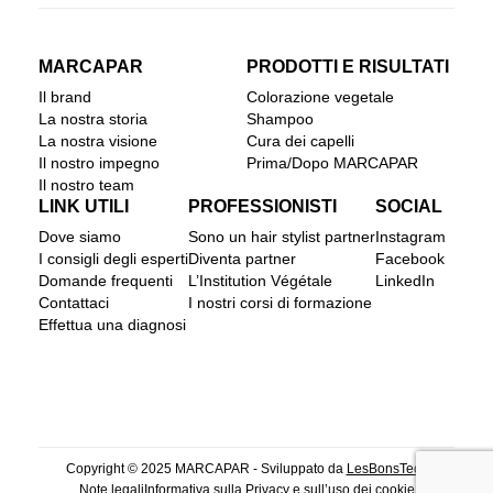
MARCAPAR
PRODOTTI E RISULTATI
Il brand
Colorazione vegetale
La nostra storia
Shampoo
La nostra visione
Cura dei capelli
Il nostro impegno
Prima/Dopo MARCAPAR
Il nostro team
LINK UTILI
PROFESSIONISTI
SOCIAL
Dove siamo
Sono un hair stylist partner
Instagram
I consigli degli esperti
Diventa partner
Facebook
Domande frequenti
L’Institution Végétale
LinkedIn
Contattaci
I nostri corsi di formazione
Effettua una diagnosi
Copyright © 2025 MARCAPAR - Sviluppato da
LesBonsTech
Note legali
Informativa sulla Privacy e sull’uso dei cookie