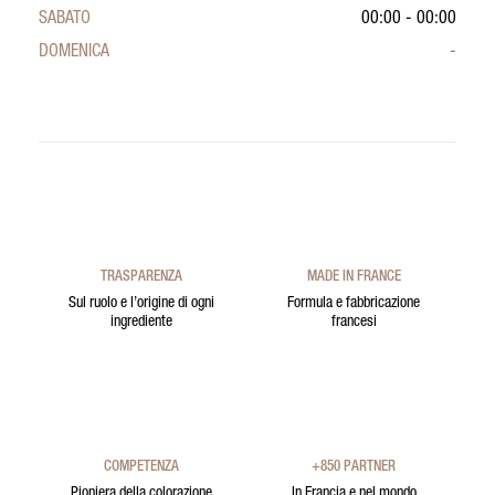
SABATO
00:00 - 00:00
DOMENICA
-
TRASPARENZA
MADE IN FRANCE
Sul ruolo e l’origine di ogni
Formula e fabbricazione
ingrediente
francesi
COMPETENZA
+850 PARTNER
Pioniera della colorazione
In Francia e nel mondo