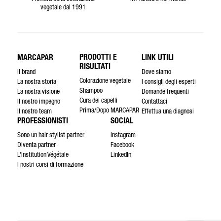
vegetale dal 1991
PRODOTTI E
MARCAPAR
LINK UTILI
RISULTATI
Il brand
Dove siamo
Colorazione vegetale
La nostra storia
I consigli degli esperti
Shampoo
La nostra visione
Domande frequenti
Cura dei capelli
Il nostro impegno
Contattaci
Prima/Dopo MARCAPAR
Il nostro team
Effettua una diagnosi
PROFESSIONISTI
SOCIAL
Sono un hair stylist partner
Instagram
Diventa partner
Facebook
L’Institution Végétale
LinkedIn
I nostri corsi di formazione