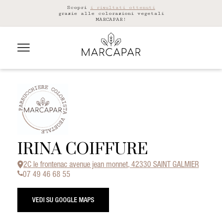
Scopri
i risultati ottenuti
grazie alle colorazioni vegetali
MARCAPAR!
IRINA COIFFURE
2C le frontenac avenue jean monnet, 42330 SAINT GALMIER
07 49 46 68 55
VEDI SU GOOGLE MAPS