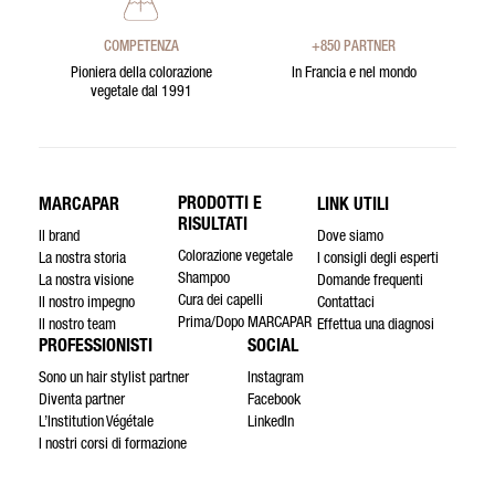
COMPETENZA
+850 PARTNER
Pioniera della colorazione
In Francia e nel mondo
vegetale dal 1991
PRODOTTI E
MARCAPAR
LINK UTILI
RISULTATI
Il brand
Dove siamo
Colorazione vegetale
La nostra storia
I consigli degli esperti
Shampoo
La nostra visione
Domande frequenti
Cura dei capelli
Il nostro impegno
Contattaci
Prima/Dopo MARCAPAR
Il nostro team
Effettua una diagnosi
PROFESSIONISTI
SOCIAL
Sono un hair stylist partner
Instagram
Diventa partner
Facebook
L’Institution Végétale
LinkedIn
I nostri corsi di formazione