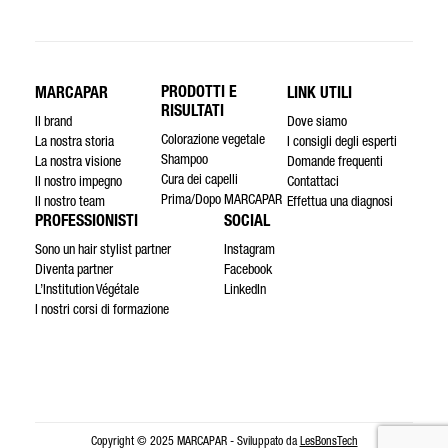
PRODOTTI E
MARCAPAR
LINK UTILI
RISULTATI
Il brand
Dove siamo
Colorazione vegetale
La nostra storia
I consigli degli esperti
Shampoo
La nostra visione
Domande frequenti
Cura dei capelli
Il nostro impegno
Contattaci
Prima/Dopo MARCAPAR
Il nostro team
Effettua una diagnosi
PROFESSIONISTI
SOCIAL
Sono un hair stylist partner
Instagram
Diventa partner
Facebook
L’Institution Végétale
LinkedIn
I nostri corsi di formazione
Copyright © 2025 MARCAPAR - Sviluppato da
LesBonsTech