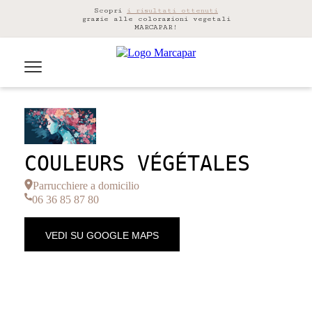
Scopri
i risultati ottenuti
grazie alle colorazioni vegetali
MARCAPAR!
COULEURS VÉGÉTALES
Parrucchiere a domicilio
06 36 85 87 80
VEDI SU GOOGLE MAPS