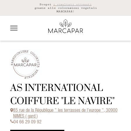
Scopri
i risultati ottenuti
grazie alle colorazioni vegetali
MARCAPAR!
AS INTERNATIONAL
COIFFURE "LE NAVIRE"
85 rue de la République " les terrasses de l'europe ", 30900
NIMES ( gard )
04 66 29 09 92