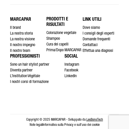
PRODOTTI E
MARCAPAR
LINK UTILI
RISULTATI
Il brand
Dove siamo
Colorazione vegetale
La nostra storia
I consigli degli esperti
Shampoo
La nostra visione
Domande frequenti
Cura dei capelli
Il nostro impegno
Contattaci
Prima/Dopo MARCAPAR
Il nostro team
Effettua una diagnosi
PROFESSIONISTI
SOCIAL
Sono un hair stylist partner
Instagram
Diventa partner
Facebook
L’Institution Végétale
LinkedIn
I nostri corsi di formazione
Copyright © 2025 MARCAPAR - Sviluppato da
LesBonsTech
Note legali
Informativa sulla Privacy e sull’uso dei cookie