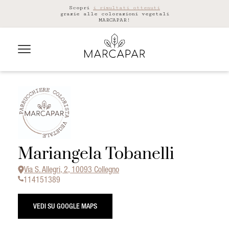
Scopri
i risultati ottenuti
grazie alle colorazioni vegetali
MARCAPAR!
Mariangela Tobanelli
Via S. Allegri, 2, 10093 Collegno
114151389
VEDI SU GOOGLE MAPS