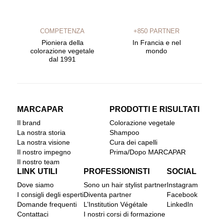
COMPETENZA
+850 PARTNER
Pioniera della
In Francia e nel
colorazione vegetale
mondo
dal 1991
MARCAPAR
PRODOTTI E RISULTATI
Il brand
Colorazione vegetale
La nostra storia
Shampoo
La nostra visione
Cura dei capelli
Il nostro impegno
Prima/Dopo MARCAPAR
Il nostro team
LINK UTILI
PROFESSIONISTI
SOCIAL
Dove siamo
Sono un hair stylist partner
Instagram
I consigli degli esperti
Diventa partner
Facebook
Domande frequenti
L’Institution Végétale
LinkedIn
Contattaci
I nostri corsi di formazione