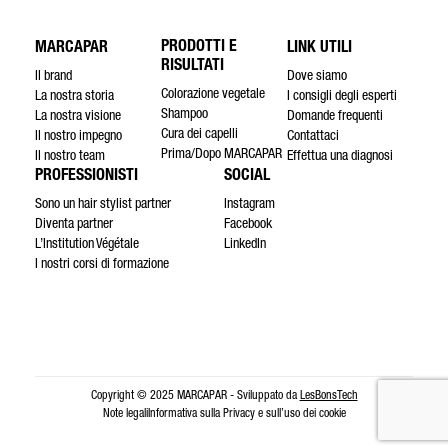
PRODOTTI E
MARCAPAR
LINK UTILI
RISULTATI
Il brand
Dove siamo
Colorazione vegetale
La nostra storia
I consigli degli esperti
Shampoo
La nostra visione
Domande frequenti
Cura dei capelli
Il nostro impegno
Contattaci
Prima/Dopo MARCAPAR
Il nostro team
Effettua una diagnosi
PROFESSIONISTI
SOCIAL
Sono un hair stylist partner
Instagram
Diventa partner
Facebook
L’Institution Végétale
LinkedIn
I nostri corsi di formazione
Copyright © 2025 MARCAPAR - Sviluppato da
LesBonsTech
Note legali
Informativa sulla Privacy e sull’uso dei cookie