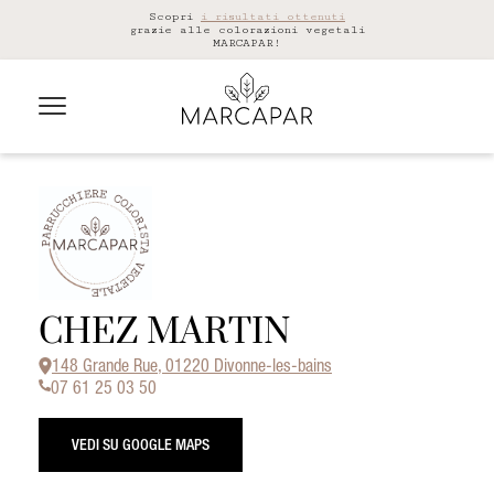
Scopri
i risultati ottenuti
grazie alle colorazioni vegetali
MARCAPAR!
CHEZ MARTIN
148 Grande Rue, 01220 Divonne-les-bains
07 61 25 03 50
VEDI SU GOOGLE MAPS