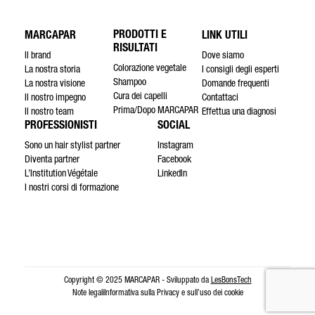
PRODOTTI E
MARCAPAR
LINK UTILI
RISULTATI
Il brand
Dove siamo
Colorazione vegetale
La nostra storia
I consigli degli esperti
Shampoo
La nostra visione
Domande frequenti
Cura dei capelli
Il nostro impegno
Contattaci
Prima/Dopo MARCAPAR
Il nostro team
Effettua una diagnosi
PROFESSIONISTI
SOCIAL
Sono un hair stylist partner
Instagram
Diventa partner
Facebook
L’Institution Végétale
LinkedIn
I nostri corsi di formazione
Copyright © 2025 MARCAPAR - Sviluppato da
LesBonsTech
Note legali
Informativa sulla Privacy e sull’uso dei cookie