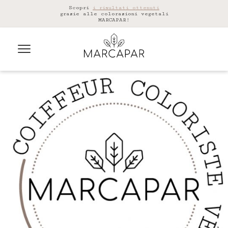
Scopri
i risultati ottenuti
grazie alle colorazioni vegetali
MARCAPAR!