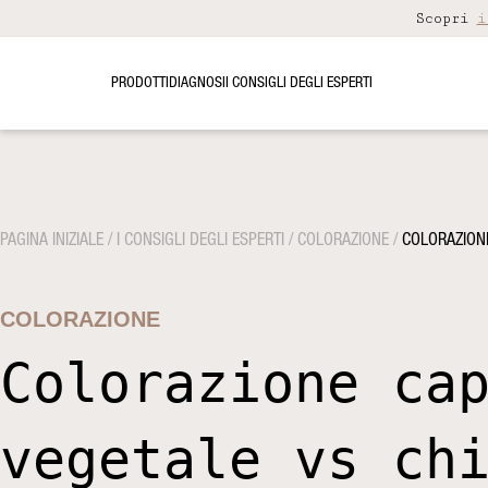
Scopri
i
PRODOTTI
DIAGNOSI
I CONSIGLI DEGLI ESPERTI
PAGINA INIZIALE
/
I CONSIGLI DEGLI ESPERTI
/
COLORAZIONE
/
COLORAZIONE
COLORAZIONE
Colorazione ca
vegetale vs ch