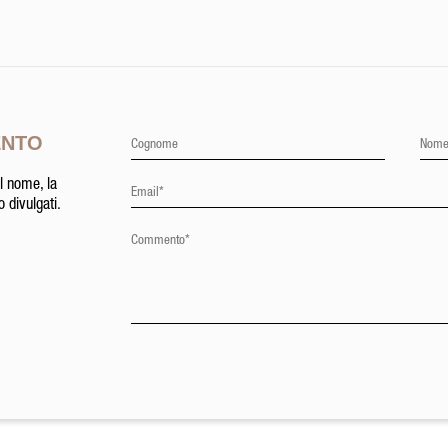
ENTO
l nome, la
 divulgati.