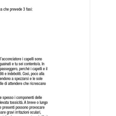
ca che prevede 3 fasi:
l’acconciatore i capelli sono
uainati e tu sei contento/a. In
o passeggero, perché i capelli e il
ti e indeboliti. Così, poco alla
tendono a spezzarsi e le sole
le di attendere che ricrescano
he spesso i componenti delle
evata tossicità. A breve o lungo
se presenti possono provocare
are gravi irritazioni oculari,