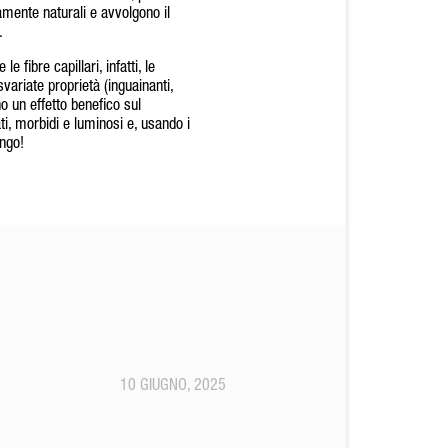
amente naturali e avvolgono il
.
le fibre capillari, infatti, le
 svariate proprietà (inguainanti,
no un effetto benefico sul
ati, morbidi e luminosi e, usando i
ungo!
10 GIUGNO, 2025