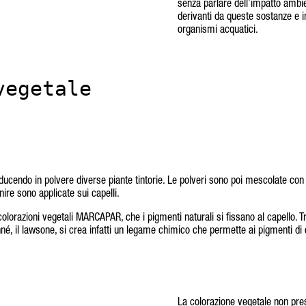
senza parlare dell’impatto ambie
derivanti da queste sostanze e in 
organismi acquatici.
vegetale
iducendo in polvere diverse piante tintorie. Le polveri sono poi mescolate con
nire sono applicate sui capelli.
 colorazioni vegetali MARCAPAR, che i pigmenti naturali si fissano al capello. T
né, il lawsone, si crea infatti un legame chimico che permette ai pigmenti di c
La colorazione vegetale non pr