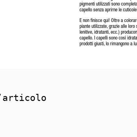
pigmenti utilizzati sono complet
capello senza aprirne le cuticole
E non finisce qui! Oltre a colorare 
piante utilizzate, grazie alle loro
lenitive, idratanti, ecc.) produco
capello. I capelli sono così idrat
prodotti giusti, lo rimangono a l
’articolo