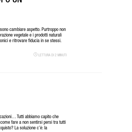
OPO UN
ossono cambiare aspetto. Purtroppo non
azione vegetale e i prodotti naturali
ici e ritrovare fiducia in se stessi.
LETTURA DI 2 MINUTI
ficazioni… Tutti abbiamo capito che
 come fare a non sentirsi persi tra tutti
cquisto? La soluzione c’è: la