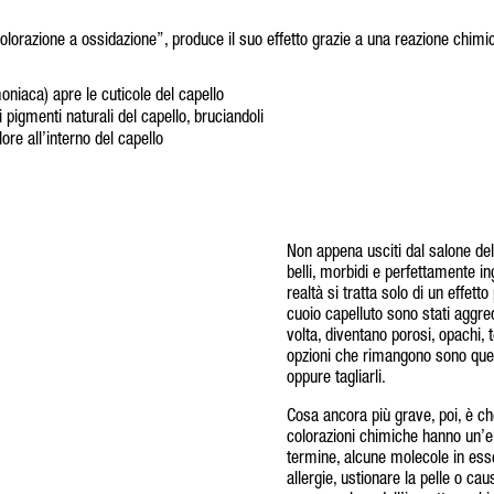
olorazione a ossidazione”, produce il suo effetto grazie a una reazione chimi
niaca) apre le cuticole del capello
 pigmenti naturali del capello, bruciandoli
lore all’interno del capello
Non appena usciti dal salone del
belli, morbidi e perfettamente ing
realtà si tratta solo di un effett
cuoio capelluto sono stati aggredi
volta, diventano porosi, opachi, 
opzioni che rimangono sono quel
oppure tagliarli.
Cosa ancora più grave, poi, è c
colorazioni chimiche hanno un’el
termine, alcune molecole in es
allergie, ustionare la pelle o caus