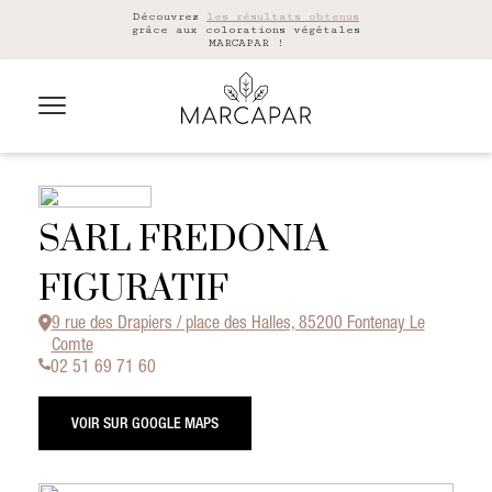
Découvrez
les résultats obtenus
grâce aux colorations végétales
MARCAPAR !
SARL FREDONIA
FIGURATIF
9 rue des Drapiers / place des Halles, 85200 Fontenay Le
Comte
02 51 69 71 60
VOIR SUR GOOGLE MAPS