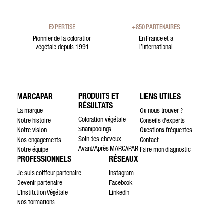
EXPERTISE
+850 PARTENAIRES
Pionnier de la coloration
En France et à
végétale depuis 1991
l’international
PRODUITS ET
MARCAPAR
LIENS UTILES
RÉSULTATS
La marque
Où nous trouver ?
Coloration végétale
Notre histoire
Conseils d’experts
Shampooings
Notre vision
Questions fréquentes
Soin des cheveux
Nos engagements
Contact
Avant/Après MARCAPAR
Notre équipe
Faire mon diagnostic
PROFESSIONNELS
RÉSEAUX
Je suis coiffeur partenaire
Instagram
Devenir partenaire
Facebook
L’Institution Végétale
LinkedIn
Nos formations