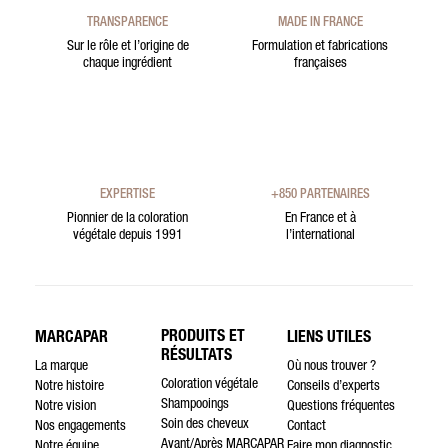
TRANSPARENCE
MADE IN FRANCE
Sur le rôle et l’origine de
Formulation et fabrications
chaque ingrédient
françaises
EXPERTISE
+850 PARTENAIRES
Pionnier de la coloration
En France et à
végétale depuis 1991
l’international
PRODUITS ET
MARCAPAR
LIENS UTILES
RÉSULTATS
La marque
Où nous trouver ?
Coloration végétale
Notre histoire
Conseils d’experts
Shampooings
Notre vision
Questions fréquentes
Soin des cheveux
Nos engagements
Contact
Avant/Après MARCAPAR
Notre équipe
Faire mon diagnostic