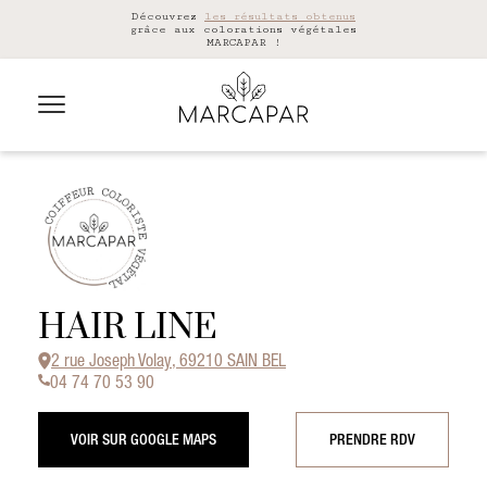
Découvrez
les résultats obtenus
grâce aux colorations végétales
MARCAPAR !
HAIR LINE
2 rue Joseph Volay, 69210 SAIN BEL
04 74 70 53 90
VOIR SUR GOOGLE MAPS
PRENDRE RDV