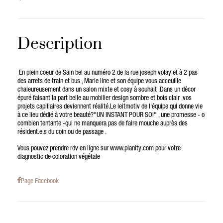
Description
En plein coeur de Sain bel au numéro 2 de la rue joseph volay et à 2 pas
des arrets de train et bus , Marie line et son équipe vous acceuille
chaleureusement dans un salon mixte et cosy à souhait .Dans un décor
épuré faisant la part belle au mobilier design sombre et bois clair ,vos
projets capillaires deviennent réalité.Le leitmotiv de l'équipe qui donne vie
à ce lieu dédié à votre beauté?"UN INSTANT POUR SOI" , une promesse - o
combien tentante -qui ne manquera pas de faire mouche auprès des
résident.e.s du coin ou de passage .
Vous pouvez prendre rdv en ligne sur www.planity.com pour votre
diagnostic de coloration végétale
Page Facebook