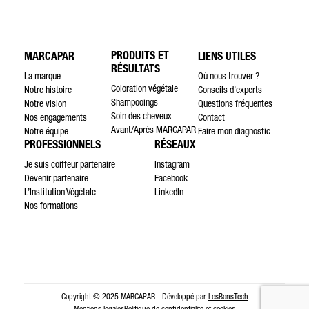
PRODUITS ET
MARCAPAR
LIENS UTILES
RÉSULTATS
La marque
Où nous trouver ?
Coloration végétale
Notre histoire
Conseils d’experts
Shampooings
Notre vision
Questions fréquentes
Soin des cheveux
Nos engagements
Contact
Avant/Après MARCAPAR
Notre équipe
Faire mon diagnostic
PROFESSIONNELS
RÉSEAUX
Je suis coiffeur partenaire
Instagram
Devenir partenaire
Facebook
L’Institution Végétale
LinkedIn
Nos formations
Copyright © 2025 MARCAPAR - Développé par
LesBonsTech