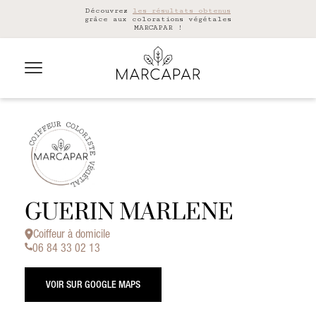
Découvrez
les résultats obtenus
grâce aux colorations végétales
MARCAPAR !
GUERIN MARLENE
Coiffeur à domicile
06 84 33 02 13
VOIR SUR GOOGLE MAPS