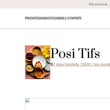
Découvrez
PRODUITS
DIAGNOSTIC
CONSEILS D’EXPERTS
Posi Tifs
7 place Gambetta, 32600 L'Isle-Jourda