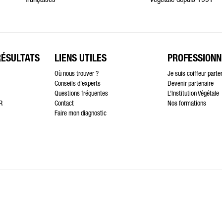
françaises
végétale depuis 1991
RÉSULTATS
LIENS UTILES
PROFESSIONN
Où nous trouver ?
Je suis coiffeur parte
Conseils d’experts
Devenir partenaire
Questions fréquentes
L’Institution Végétale
R
Contact
Nos formations
Faire mon diagnostic