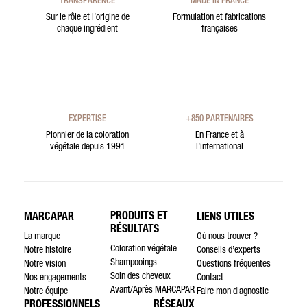
TRANSPARENCE
MADE IN FRANCE
Sur le rôle et l’origine de
Formulation et fabrications
chaque ingrédient
françaises
EXPERTISE
+850 PARTENAIRES
Pionnier de la coloration
En France et à
végétale depuis 1991
l’international
PRODUITS ET
MARCAPAR
LIENS UTILES
RÉSULTATS
La marque
Où nous trouver ?
Coloration végétale
Notre histoire
Conseils d’experts
Shampooings
Notre vision
Questions fréquentes
Soin des cheveux
Nos engagements
Contact
Avant/Après MARCAPAR
Notre équipe
Faire mon diagnostic
PROFESSIONNELS
RÉSEAUX