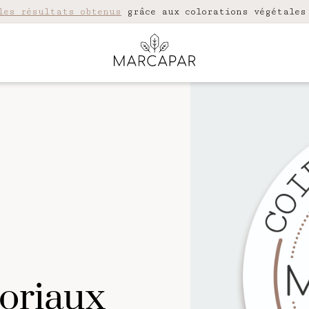
les résultats obtenus
grâce aux colorations végétales
toriaux